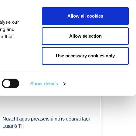
Linkedin
Twitter
Allow all cookies
alyse our
R POIBLÍ
SEIRBHÍSÍ EILE
EN
SEARCH
ing and
Allow selection
r that
Use necessary cookies only
Show details
Nuacht Luas
Nuacht agus preaseisiúintí is déanaí faoi
Luas ó TII