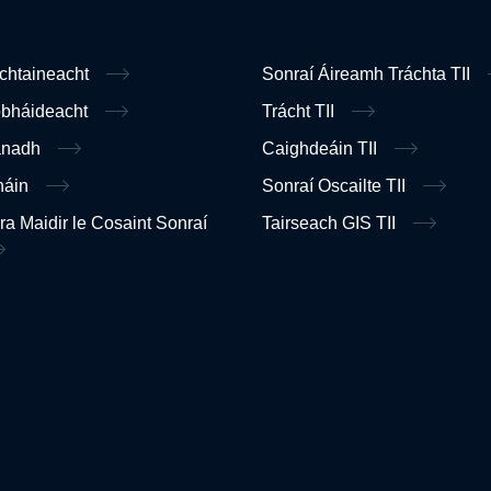
ochtaineacht
Sonraí Áireamh Tráchta TII
obháideacht
Trácht TII
anadh
Caighdeáin TII
náin
Sonraí Oscailte TII
ra Maidir le Cosaint Sonraí
Tairseach GIS TII
n