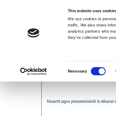
Skip to content
This website uses cookie
We use cookies to personal
MAIDIR LINN
traffic. We also share info
analytics partners who may
they’ve collected from your
Baile
Nuacht
Consent
Necessary
Selection
Preaseisiúintí
Nuacht agus preaseisiúintí is déanaí ó