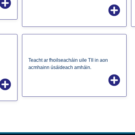
Leabharlann
Teacht ar fhoilseacháin uile TII in aon
acmhainn úsáideach amháin.