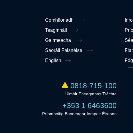
Comhlíonadh
Inr
Teagmháil
Prí
Gairmeacha
Sé
Saoráil Faisnéise
Fia
English
Fóg
0818-715-100
Uimhir Theagmhas Tráchta
+353 1 6463600
Príomhoifig Bonneagar Iompair Éireann
Linkedi
Twitter