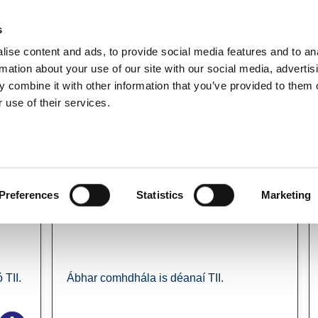
s
ise content and ads, to provide social media features and to an
E
NUACHT
BÓITHRE & DOLA
TAISTEAL GNÍOMHACH
IOMPA
rmation about your use of our site with our social media, advertis
 combine it with other information that you’ve provided to them o
 use of their services.
Nuacht
Preferences
Statistics
Marketing
Comhdhálacha
 TII.
Ábhar comhdhála is déanaí TII.