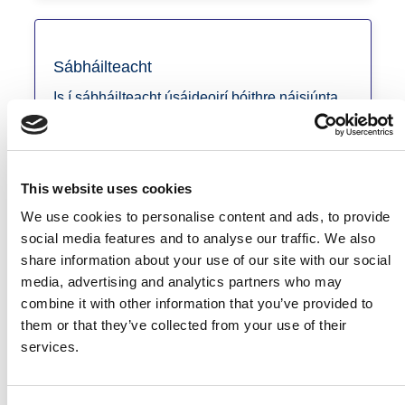
Sábháilteacht
Is í sábháilteacht úsáideoirí bóithre náisiúnta
agus Luas an tosaíocht is airde atá againn.
This website uses cookies
We use cookies to personalise content and ads, to provide
social media features and to analyse our traffic. We also
share information about your use of our site with our social
media, advertising and analytics partners who may
Aonad um Pleanáil Straitéise
combine it with other information that you’ve provided to
them or that they’ve collected from your use of their
Tugaimid céadtús áite do shábháilteacht
services.
úsáideoirí bóithre náisiúnta agus úsáideoirí
Luas.