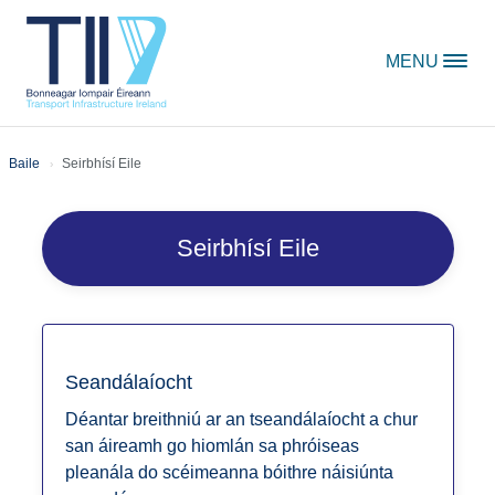
Skip to content
MENU
Baile
Seirbhísí Eile
Seirbhísí Eile
Seandálaíocht
Déantar breithniú ar an tseandálaíocht a chur
san áireamh go hiomlán sa phróiseas
pleanála do scéimeanna bóithre náisiúnta