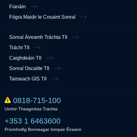
Fianáin
Fógra Maidir le Cosaint Sonraí
Sonraí Áireamh Tráchta TII
Trácht TII
Caighdeáin TII
Sonraí Oscailte TII
Tairseach GIS TII
0818-715-100
Uimhir Theagmhas Tráchta
+353 1 6463600
Príomhoifig Bonneagar Iompair Éireann