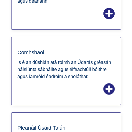
agus déanann.
Comhshaol
Is é an dúshlán atá roimh an Údarás gréasán
náisiúnta sábháilte agus éifeachtúil bóithre
agus iarnróid éadroim a sholáthar.
Pleanáil Úsáid Talún