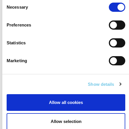
Consent
Necessary
Selection
Preferences
Statistics
Inbhuanaitheacht
Tá fís ag TII ceannas a ghlacadh ar sholáthar
Marketing
agus oibriú iompair inbhuanaithe, a
chumasóidh ár ngréasáin chun borradh
ionchuimsitheach a chur chun cinn.
Show details
Allow all cookies
Allow selection
Nuálaíocht TII