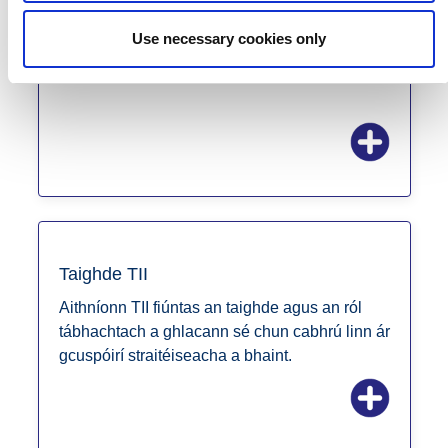
Féachann BIÉ le luach a chruthú atá ábhartha
Use necessary cookies only
maidir lenár gcuspóir trí réitigh nua agus níos
fearr a chur i bhfeidhm.
Taighde TII
Aithníonn TII fiúntas an taighde agus an ról
tábhachtach a ghlacann sé chun cabhrú linn ár
gcuspóirí straitéiseacha a bhaint.