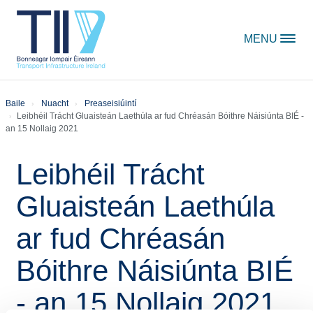
Skip to content
MENU
Baile
Nuacht
Preaseisiúintí
Leibhéil Trácht Gluaisteán Laethúla ar fud Chréasán Bóithre Náisiúnta BIÉ -
an 15 Nollaig 2021
Leibhéil Trácht
Gluaisteán Laethúla
ar fud Chréasán
Bóithre Náisiúnta BIÉ
- an 15 Nollaig 2021