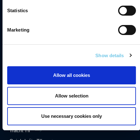
Teagmháil
Statistics
Gairmeacha
Saoráil Faisnéise
Marketing
English
Show details
Inrochtaineacht
Príobháideacht
Allow all cookies
Séanadh
Fianáin
Allow selection
Fógra Maidir le Cosaint Sonraí
Use necessary cookies only
Sonraí Áireamh Tráchta TII
Trácht TII