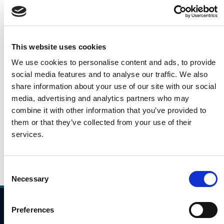
Léargas laethúil é seo ar thrácht gluaisteán i rith na
mbuaicuaireanta taistil ó 7:00AM go 10:00AM i measc
láithreacha sainaitheanta ar an ngréasán bóithre
This website uses cookies
náisiúnta/mótarbhealaí. Is éagsúil a bheidh na
We use cookies to personalise content and ads, to provide
huimhreacha seo bunaithe ar roinnt saincheisteanna
social media features and to analyse our traffic. We also
(aimsir, lá den tseachtain), ach léireoidh siad treochtaí
share information about your use of our site with our social
féideartha i bpatrúin taistil.
media, advertising and analytics partners who may
Cliceáil an nasc thíos, le do thoil, chun na sonraí tráchta
combine it with other information that you’ve provided to
a léamh don 15 Nollaig 2021.
them or that they’ve collected from your use of their
15.12.2021
services.
Daily Traffic Data - 15th December
Consent
Necessary
Selection
Preferences
Comhlíonadh