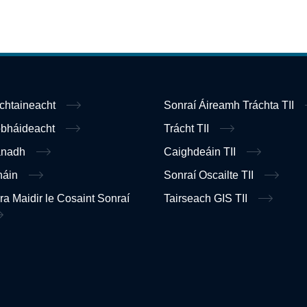
ochtaineacht
Sonraí Áireamh Tráchta TII
obháideacht
Trácht TII
anadh
Caighdeáin TII
náin
Sonraí Oscailte TII
ra Maidir le Cosaint Sonraí
Tairseach GIS TII