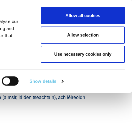
Linkedin
Twitter
Allow all cookies
alyse our
R POIBLÍ
SEIRBHÍSÍ EILE
EN
SEARCH
ing and
Allow selection
r that
Use necessary cookies only
fud Chréasán
2021
Show details
 láithreacha sainaitheanta ar an ngréasán
(aimsir, lá den tseachtain), ach léireoidh