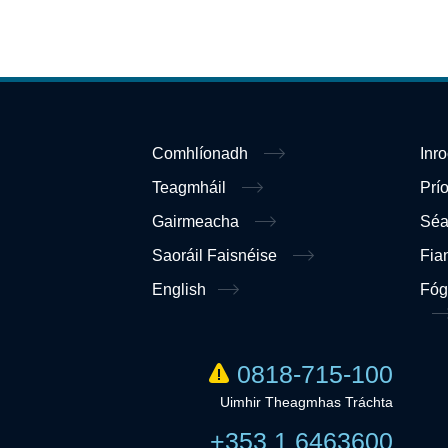
Comhlíonadh
Inr
Teagmháil
Prí
Gairmeacha
Sé
Saoráil Faisnéise
Fia
English
Fóg
0818-715-100
Uimhir Theagmhas Tráchta
+353 1 6463600