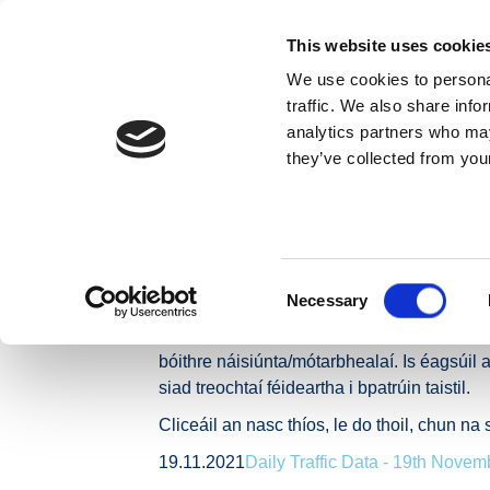
Skip to content
This website uses cookie
We use cookies to personal
MAIDIR LINN
traffic. We also share info
analytics partners who may
they’ve collected from your
Baile
Nuacht
Preaseisiúintí
Leibhéil Trácht Glu
Leibhéil Trácht 
Bóithre Náisiún
Consent
Necessary
Selection
Léargas laethúil é seo ar thrácht gluaiste
bóithre náisiúnta/mótarbhealaí. Is éagsúil 
siad treochtaí féideartha i bpatrúin taistil.
Cliceáil an nasc thíos, le do thoil, chun n
19.11.2021
Daily Traffic Data - 19th Novem