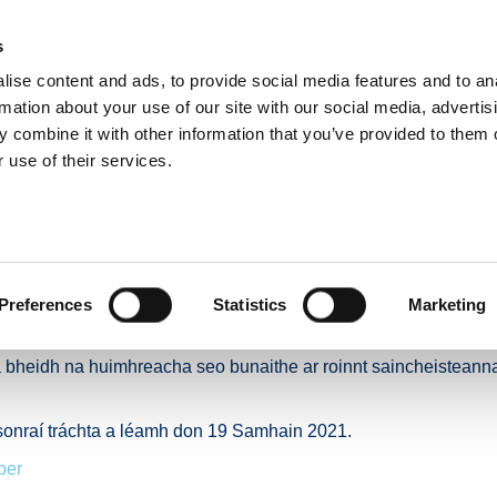
s
ise content and ads, to provide social media features and to an
E
NUACHT
BÓITHRE & DOLA
TAISTEAL GNÍOMHACH
IOMPA
rmation about your use of our site with our social media, advertis
 combine it with other information that you’ve provided to them o
 use of their services.
aisteán Laethúla ar fud Chréasán Bóithre Náisiúnta BIÉ - an 19 Samhain 2021
Gluaisteán Laethúla ar 
ta BIÉ - an 19 Samhain 
Preferences
Statistics
Marketing
án i rith na mbuaicuaireanta taistil ó 7:00AM go 10:00AM i measc
a bheidh na huimhreacha seo bunaithe ar roinnt saincheisteanna 
a sonraí tráchta a léamh don 19 Samhain 2021.
ber