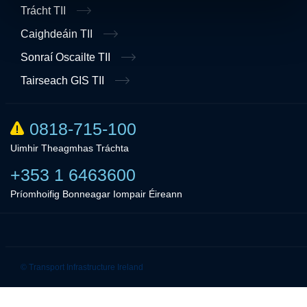
Trácht TII
Caighdeáin TII
Sonraí Oscailte TII
Tairseach GIS TII
0818-715-100
Uimhir Theagmhas Tráchta
+353 1 6463600
Príomhoifig Bonneagar Iompair Éireann
Linkedin
Twitter
© Transport Infrastructure Ireland