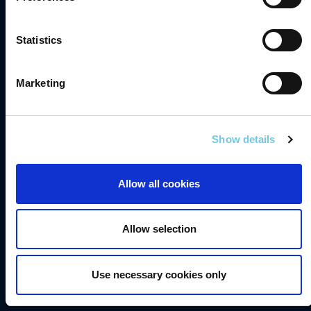
Comhlíonadh
Statistics
Teagmháil
Gairmeacha
Marketing
Saoráil Faisnéise
English
Show details
Inrochtaineacht
Príobháideacht
Allow all cookies
Séanadh
Fianáin
Allow selection
Fógra Maidir le Cosaint Sonraí
Use necessary cookies only
Sonraí Áireamh Tráchta TII