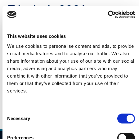
Fómhair 2021
Léargas laethúil é seo ar thrácht gluaisteán i rith na
mbuaicuaireanta taistil ó 7:00AM go 10:00AM i measc
This website uses cookies
láithreacha sainaitheanta ar an ngréasán bóithre
We use cookies to personalise content and ads, to provide
náisiúnta/mótarbhealaí. Is éagsúil a bheidh na
social media features and to analyse our traffic. We also
huimhreacha seo bunaithe ar roinnt saincheisteanna
share information about your use of our site with our social
(aimsir, lá den tseachtain), ach léireoidh siad treochtaí
media, advertising and analytics partners who may
féideartha i bpatrúin taistil.
combine it with other information that you’ve provided to
Cliceáil an nasc thíos, le do thoil, chun na sonraí tráchta
them or that they’ve collected from your use of their
a léamh don 19 Deireadh Fómhair 2021.
services.
19.10.2021
Daily Traffic Data - 19th October 2021
Consent
Necessary
Selection
Preferences