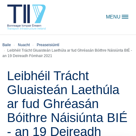
Skip to content
MENU
Baile
Nuacht
Preaseisiúintí
Leibhéil Trácht Gluaisteán Laethúla ar fud Ghréasán Bóithre Náisiúnta BIÉ -
an 19 Deireadh Fómhair 2021
Leibhéil Trácht
Gluaisteán Laethúla
ar fud Ghréasán
Bóithre Náisiúnta BIÉ
- an 19 Deireadh