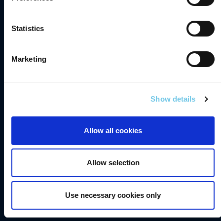
Comhlíonadh
Statistics
Teagmháil
Gairmeacha
Marketing
Saoráil Faisnéise
English
Show details
Inrochtaineacht
Príobháideacht
Allow all cookies
Séanadh
Fianáin
Allow selection
Fógra Maidir le Cosaint Sonraí
Use necessary cookies only
Sonraí Áireamh Tráchta TII