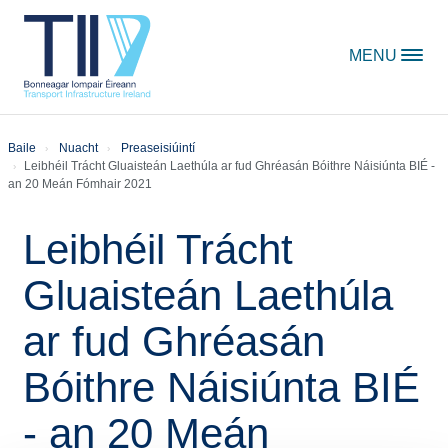
Skip to content
MENU
Baile
Nuacht
Preaseisiúintí
Leibhéil Trácht Gluaisteán Laethúla ar fud Ghréasán Bóithre Náisiúnta BIÉ -
an 20 Meán Fómhair 2021
Leibhéil Trácht
Gluaisteán Laethúla
ar fud Ghréasán
Bóithre Náisiúnta BIÉ
- an 20 Meán