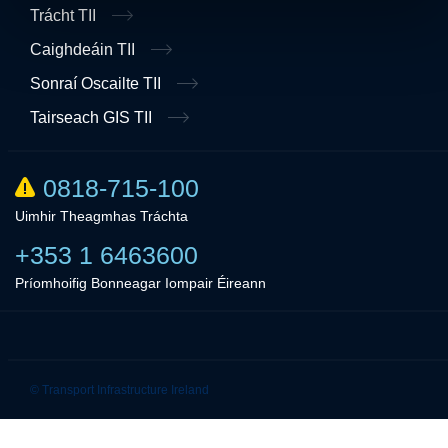
Trácht TII
Caighdeáin TII
Sonraí Oscailte TII
Tairseach GIS TII
0818-715-100
Uimhir Theagmhas Tráchta
+353 1 6463600
Príomhoifig Bonneagar Iompair Éireann
Linkedin
Twitter
© Transport Infrastructure Ireland