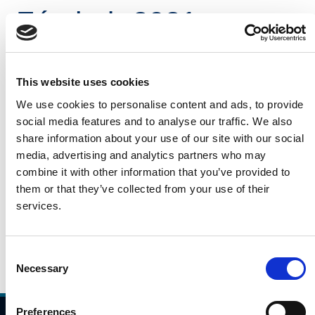
Fómhair 2021
Léargas laethúil é seo ar thrácht gluaisteán i rith na
mbuaicuaireanta taistil ó 7:00AM go 10:00AM i measc
This website uses cookies
láithreacha sainaitheanta ar an ngréasán bóithre
We use cookies to personalise content and ads, to provide
náisiúnta/mótarbhealaí. Is éagsúil a bheidh na
social media features and to analyse our traffic. We also
huimhreacha seo bunaithe ar roinnt saincheisteanna
share information about your use of our site with our social
(aimsir, lá den tseachtain), ach léireoidh siad treochtaí
media, advertising and analytics partners who may
féideartha i bpatrúin taistil.
combine it with other information that you’ve provided to
Cliceáil an nasc thíos, le do thoil, chun na sonraí tráchta
them or that they’ve collected from your use of their
a léamh don 20 Meán Fómhair 2021.
services.
20.09.2021
Daily Traffic Data - 20th September 2021
Consent
Necessary
Selection
Preferences