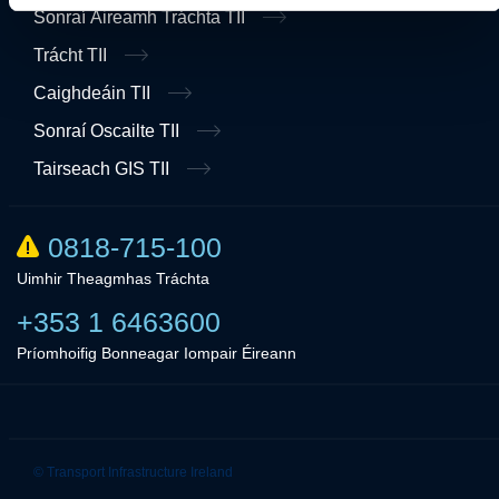
Sonraí Áireamh Tráchta TII
Trácht TII
Caighdeáin TII
Sonraí Oscailte TII
Tairseach GIS TII
0818-715-100
Uimhir Theagmhas Tráchta
+353 1 6463600
Príomhoifig Bonneagar Iompair Éireann
Linkedin
Twitter
© Transport Infrastructure Ireland