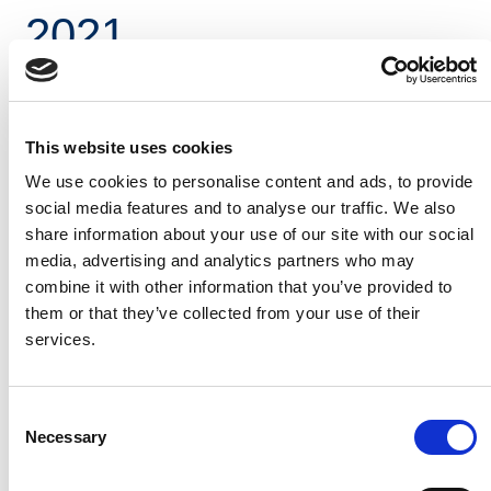
2021
Léargas laethúil é seo ar thrácht gluaisteán i rith na
mbuaicuaireanta taistil ó 7:00AM go 10:00AM i measc
láithreacha sainaitheanta ar an ngréasán bóithre
This website uses cookies
náisiúnta/mótarbhealaí. Is éagsúil a bheidh na
We use cookies to personalise content and ads, to provide
huimhreacha seo bunaithe ar roinnt saincheisteanna
social media features and to analyse our traffic. We also
(aimsir, lá den tseachtain), ach léireoidh siad treochtaí
share information about your use of our site with our social
féideartha i bpatrúin taistil.
media, advertising and analytics partners who may
combine it with other information that you’ve provided to
them or that they’ve collected from your use of their
Cliceáil an nasc thíos, le do thoil, chun na sonraí tráchta
services.
a léamh don 29 Meitheamh 2021.
29.06.2021
Daily Traffic Data - 29th June
Consent
Necessary
Selection