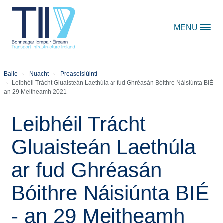
Skip to content
MENU
Baile
Nuacht
Preaseisiúintí
Leibhéil Trácht Gluaisteán Laethúla ar fud Ghréasán Bóithre Náisiúnta BIÉ -
an 29 Meitheamh 2021
Leibhéil Trácht
Gluaisteán Laethúla
ar fud Ghréasán
Bóithre Náisiúnta BIÉ
- an 29 Meitheamh