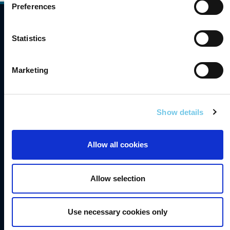
Preferences
Comhlíonadh
Statistics
Teagmháil
Gairmeacha
Marketing
Saoráil Faisnéise
English
Show details
Inrochtaineacht
Allow all cookies
Príobháideacht
Séanadh
Allow selection
Fianáin
Fógra Maidir le Cosaint Sonraí
Use necessary cookies only