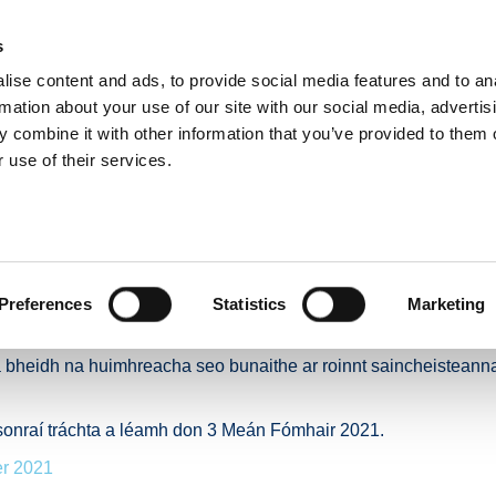
s
ise content and ads, to provide social media features and to an
E
NUACHT
BÓITHRE & DOLA
TAISTEAL GNÍOMHACH
IOMPA
rmation about your use of our site with our social media, advertis
 combine it with other information that you’ve provided to them o
 use of their services.
aisteán Laethúla ar fud Ghréasán Bóithre Náisiúnta BIÉ - an 3 Meán Fómhair 2021
Gluaisteán Laethúla ar 
ta BIÉ - an 3 Meán Fómh
Preferences
Statistics
Marketing
án i rith na mbuaicuaireanta taistil ó 7:00AM go 10:00AM i measc
a bheidh na huimhreacha seo bunaithe ar roinnt saincheisteanna 
na sonraí tráchta a léamh don 3 Meán Fómhair 2021.
er 2021