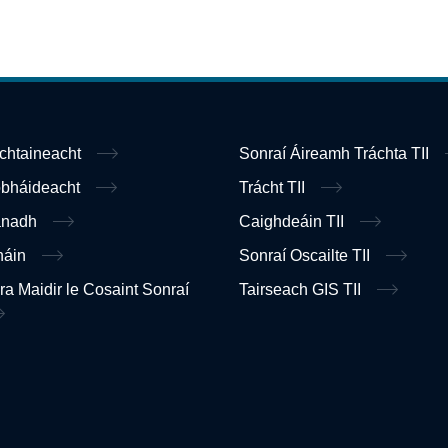
ochtaineacht
Sonraí Áireamh Tráchta TII
obháideacht
Trácht TII
anadh
Caighdeáin TII
náin
Sonraí Oscailte TII
ra Maidir le Cosaint Sonraí
Tairseach GIS TII