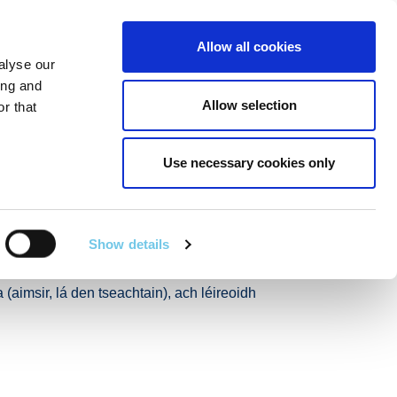
Linkedin
Twitter
Allow all cookies
alyse our
R POIBLÍ
SEIRBHÍSÍ EILE
EN
SEARCH
ing and
Allow selection
r that
Use necessary cookies only
fud Ghréasán
air 2021
Show details
 láithreacha sainaitheanta ar an ngréasán
(aimsir, lá den tseachtain), ach léireoidh