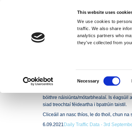
Skip to content
This website uses cookie
We use cookies to personal
MAIDIR LINN
traffic. We also share info
analytics partners who may
they’ve collected from your
Baile
Nuacht
Preaseisiúintí
Leibhéil Trácht Glu
Leibhéil Trácht 
Bóithre Náisiún
Consent
Necessary
Selection
Léargas laethúil é seo ar thrácht gluaiste
bóithre náisiúnta/mótarbhealaí. Is éagsúil 
siad treochtaí féideartha i bpatrúin taistil.
Cliceáil an nasc thíos, le do thoil, chun 
6.09.2021
Daily Traffic Data - 3rd Septemb