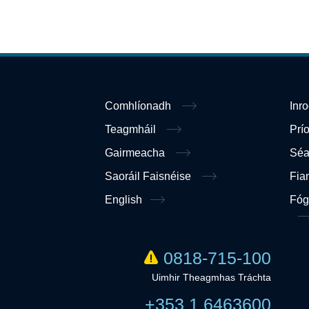
Comhlíonadh
Inr
Teagmháil
Prí
Gairmeacha
Sé
Saoráil Faisnéise
Fia
English
Fóg
0818-715-100
Uimhir Theagmhas Tráchta
+353 1 6463600