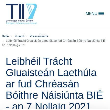
Skip to content
MENU
Baile
Nuacht
Preaseisiúintí
Leibhéil Trácht Gluaisteán Laethúla ar fud Chréasán Bóithre Náisiúnta BIÉ -
an 7 Nollaig 2021
Leibhéil Trácht
Gluaisteán Laethúla
ar fud Chréasán
Bóithre Náisiúnta BIÉ
- an 7 Nollaig 2021