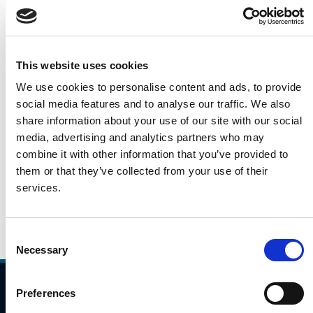
Léargas laethúil é seo ar thrácht gluaisteán i rith na
mbuaicuaireanta taistil ó 7:00AM go 10:00AM i measc
láithreacha sainaitheanta ar an ngréasán bóithre
This website uses cookies
náisiúnta/mótarbhealaí. Is éagsúil a bheidh na
We use cookies to personalise content and ads, to provide
huimhreacha seo bunaithe ar roinnt saincheisteanna
social media features and to analyse our traffic. We also
(aimsir, lá den tseachtain), ach léireoidh siad treochtaí
share information about your use of our site with our social
féideartha i bpatrúin taistil.
media, advertising and analytics partners who may
Cliceáil an nasc thíos, le do thoil, chun na sonraí tráchta
combine it with other information that you’ve provided to
a léamh don 7 Nollaig 2021.
them or that they’ve collected from your use of their
7.12.2021
services.
Daily Traffic Data - 7th December
Consent
Necessary
Selection
Preferences
Comhlíonadh