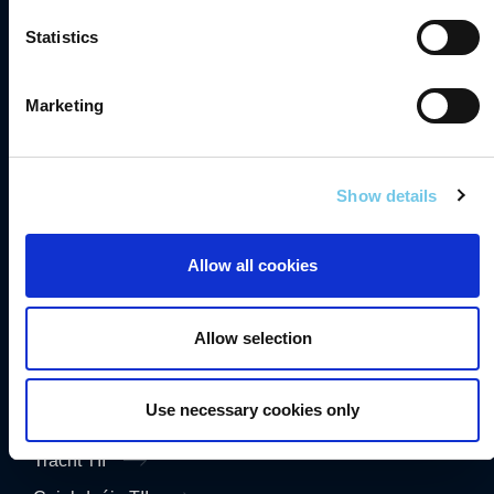
Teagmháil
Statistics
Gairmeacha
Saoráil Faisnéise
Marketing
English
Show details
Inrochtaineacht
Príobháideacht
Allow all cookies
Séanadh
Fianáin
Allow selection
Fógra Maidir le Cosaint Sonraí
Use necessary cookies only
Sonraí Áireamh Tráchta TII
Trácht TII