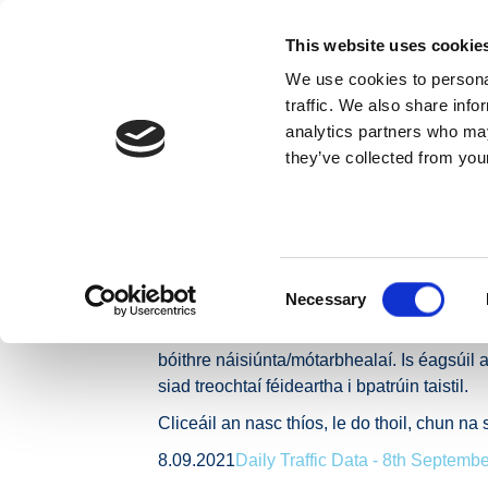
Skip to content
This website uses cookie
We use cookies to personal
MAIDIR LINN
traffic. We also share info
analytics partners who may
they’ve collected from your
Baile
Nuacht
Preaseisiúintí
Leibhéil Trácht Glu
Leibhéil Trácht 
Bóithre Náisiún
Consent
Necessary
Selection
Léargas laethúil é seo ar thrácht gluaiste
bóithre náisiúnta/mótarbhealaí. Is éagsúil 
siad treochtaí féideartha i bpatrúin taistil.
Cliceáil an nasc thíos, le do thoil, chun 
8.09.2021
Daily Traffic Data - 8th Septemb