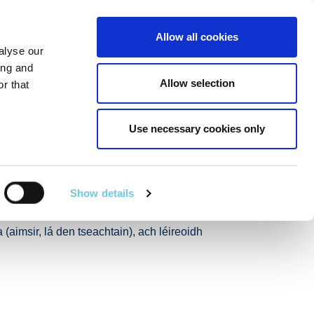
Linkedin
Twitter
Allow all cookies
alyse our
R POIBLÍ
SEIRBHÍSÍ EILE
EN
SEARCH
ing and
Allow selection
r that
Use necessary cookies only
fud Ghréasán
air 2021
Show details
 láithreacha sainaitheanta ar an ngréasán
(aimsir, lá den tseachtain), ach léireoidh