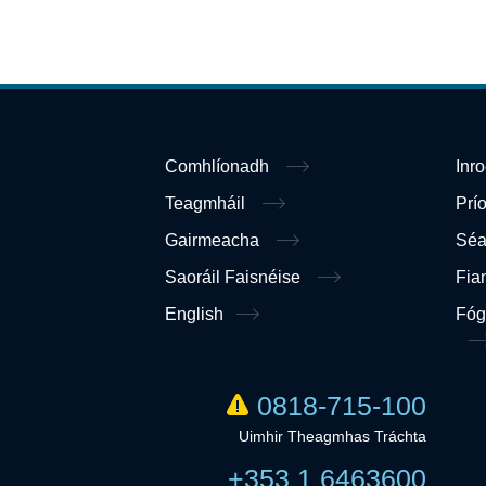
Comhlíonadh
Inr
Teagmháil
Prí
Gairmeacha
Sé
Saoráil Faisnéise
Fia
English
Fóg
0818-715-100
Uimhir Theagmhas Tráchta
+353 1 6463600