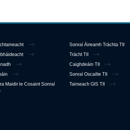
ochtaineacht
Sonraí Áireamh Tráchta TII
obháideacht
Trácht TII
anadh
Caighdeáin TII
náin
Sonraí Oscailte TII
ra Maidir le Cosaint Sonraí
Tairseach GIS TII