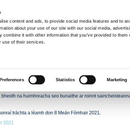
s
ise content and ads, to provide social media features and to an
E
NUACHT
BÓITHRE & DOLA
TAISTEAL GNÍOMHACH
IOMPA
rmation about your use of our site with our social media, advertis
 combine it with other information that you’ve provided to them o
 use of their services.
aisteán Laethúla ar fud Ghréasán Bóithre Náisiúnta BIÉ - an 8 Meán Fómhair 2021
Gluaisteán Laethúla ar 
ta BIÉ - an 8 Meán Fómh
Preferences
Statistics
Marketing
án i rith na mbuaicuaireanta taistil ó 7:00AM go 10:00AM i measc
a bheidh na huimhreacha seo bunaithe ar roinnt saincheisteanna 
na sonraí tráchta a léamh don 8 Meán Fómhair 2021.
er 2021