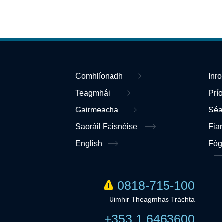
Comhlíonadh
Inr
Teagmháil
Prí
Gairmeacha
Sé
Saoráil Faisnéise
Fia
English
Fóg
0818-715-100
Uimhir Theagmhas Tráchta
+353 1 6463600