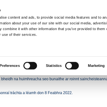
s
ise content and ads, to provide social media features and to an
E
NUACHT
BÓITHRE & DOLA
TAISTEAL GNÍOMHACH
IOMPA
rmation about your use of our site with our social media, advertis
 combine it with other information that you’ve provided to them o
 use of their services.
isteán Laethúla ar fud Chréasán Bóithre Náisiúnta BIÉ - an 8 Feabhra 2022
Gluaisteán Laethúla ar 
ta BIÉ - an 8 Feabhra 20
Preferences
Statistics
Marketing
án i rith na mbuaicuaireanta taistil ó 7:00AM go 10:00AM i measc
a bheidh na huimhreacha seo bunaithe ar roinnt saincheisteanna 
a sonraí tráchta a léamh don 8 Feabhra 2022.