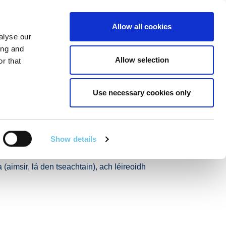
Linkedin
Twitter
Allow all cookies
alyse our
R POIBLÍ
SEIRBHÍSÍ EILE
EN
SEARCH
ing and
Allow selection
r that
Use necessary cookies only
fud Chréasán
22
Show details
 láithreacha sainaitheanta ar an ngréasán
(aimsir, lá den tseachtain), ach léireoidh