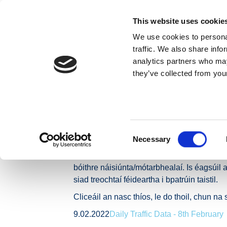
Skip to content
This website uses cookie
We use cookies to personal
MAIDIR LINN
traffic. We also share info
analytics partners who may
they’ve collected from your
Baile
Nuacht
Preaseisiúintí
Leibhéil Trácht Glua
Leibhéil Trácht 
Bóithre Náisiún
Consent
Necessary
Selection
Léargas laethúil é seo ar thrácht gluaiste
bóithre náisiúnta/mótarbhealaí. Is éagsúil 
siad treochtaí féideartha i bpatrúin taistil.
Cliceáil an nasc thíos, le do thoil, chun n
9.02.2022
Daily Traffic Data - 8th February