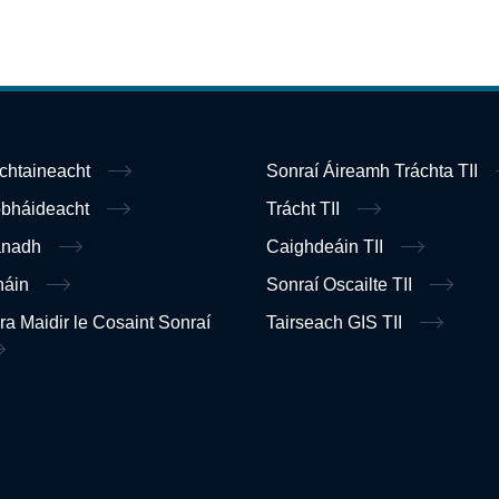
ochtaineacht
Sonraí Áireamh Tráchta TII
obháideacht
Trácht TII
anadh
Caighdeáin TII
náin
Sonraí Oscailte TII
ra Maidir le Cosaint Sonraí
Tairseach GIS TII