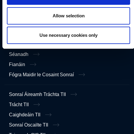
Saoráil Faisnéise
English
Allow selection
Inrochtaineacht
Use necessary cookies only
Príobháideacht
Séanadh
Fianáin
Fógra Maidir le Cosaint Sonraí
Sonraí Áireamh Tráchta TII
Trácht TII
Caighdeáin TII
Sonraí Oscailte TII