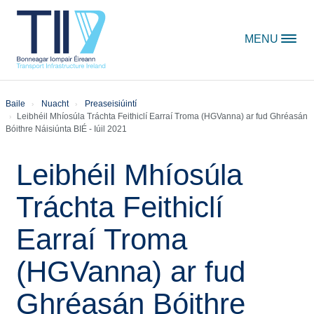
Skip to content
MENU
Baile
Nuacht
Preaseisiúintí
Leibhéil Mhíosúla Tráchta Feithiclí Earraí Troma (HGVanna) ar fud Ghréasán
Bóithre Náisiúnta BIÉ - Iúil 2021
Leibhéil Mhíosúla
Tráchta Feithiclí
Earraí Troma
(HGVanna) ar fud
Ghréasán Bóithre