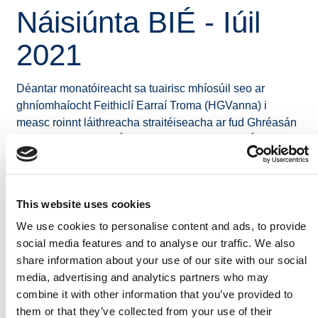
Náisiúnta BIÉ - Iúil
2021
Déantar monatóireacht sa tuairisc mhíosúil seo ar
ghníomhaíocht Feithiclí Earraí Troma (HGVanna) i
measc roinnt láithreacha straitéiseacha ar fud Ghréasán
Bóithre Náisiúnta BIÉ, Tollán Chalafort Bhaile Átha
Cliath, an M50, an M1 i ngar d’Aerfort Bhaile Átha Cliath,
an M1 ag an teorainn le Tuaisceart Éireann agus an N25
i ngar do Europort Ros Láir san áireamh.
This website uses cookies
Déanann monatóireacht a dhéanamh ar ghníomhaíocht
We use cookies to personalise content and ads, to provide
HGVanna i ndiaidh aistarraingt na Ríochta Aontaithe ón
social media features and to analyse our traffic. We also
Aontas Eorpach táscaire áisiúil a chur ar fáil i dtaobh
share information about your use of our site with our social
gníomhaíocht choibhneasta calafort in Éirinn i
media, advertising and analytics partners who may
gcomparáid leis an ngníomhaíocht a bhí i gceist
combine it with other information that you’ve provided to
anuraidh nó i mblianta roimhe seo agus roimh phaindéim
them or that they’ve collected from your use of their
COVID 19 agus Brexit. Déantar monatóireacht sa tuairisc