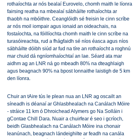
rothaíochta ar nós bealaí Eurovelo, chomh maith le líonra
fairsing reatha na mbealaí sábháilte rothaíochta ar
thaobh na mbóithre. Ceanglóidh sé freisin le cinn scríbe
ar nós moil iompair agus ionaid an oideachais, na
fostaíochta, na fóillíochta chomh maith le cinn scríbe na
turasóireachta, rud a fhágfaidh sé níos éasca agus níos
sábháilte dóibh siúd ar fud na tíre an rothaíocht a roghnú
mar chuid dá ngníomhaíochtaí an lae. Séard ata mar
aidhm ag an LNR ná go mbeadh 80% na dteaghlaigh
agus beagnach 90% na bpost lonnaithe laistigh de 5 km
den líonra.
Chuir an tAire tús le plean nua an LNR ag oscailt an
síneadh is déanaí ar Ghlasbhealach na Canálach Móire
- stráice 11 km ó Dhroichead Alymers go Na Solláin i
gContae Chill Dara. Nuair a chuirfear é seo i gcríoch,
beidh Glasbhealach na Canálach Móire ina chonair
leanúnach, beagnach lándeighilte ar feadh na canála