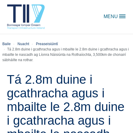
Skip to content
MENU
Baile
Nuacht
Preaseisiúintí
Tá 2.8m duine i gcathracha agus i mbailte le 2.8m duine i gcathracha agus i
mbailte le nascadh ag Líonra Náisiúnta na Rothaíochta, 3,500km de chonairí
sábháilte na rothar.
Tá 2.8m duine i
gcathracha agus i
mbailte le 2.8m duine
i gcathracha agus i