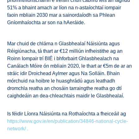
príomhthionscnamh é freisin chun cabhrú leis an laghdú
51% a bhaint amach ar líon na n-astaíochtaí iompair
faoin mbliain 2030 mar a sainordaíodh sa Phlean
Gníomhaíochta ar son na hAeráide.
Mar chuid de chlárna n Glasbhealaí Náisiúnta agus
Réigiúnacha, tá thart ar €12 milliún infheistithe ag an
Roinn Iompair trí BIÉ i bhforbairt Ghlasbhealach na
Canálach Móire ón mbliain 2020, le thart ar €5m de ar an
stráic idir Droichead Aylmer agus Na Solláin. Bhain
mórchuid na hoibre le huasghrádú agus leathadh
dromchla reatha an chosáin tarraingthe reatha go dtí
caighdeáin an dea-chleachtais maidir le Glasbhealaí.
Is féidir Líonra Náisiúnta na Rothaíochta a fheiceáil ag
https://www.gov.ie/en/publication/34846-national-cycle-
network/ .