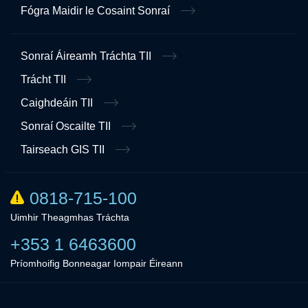
Fógra Maidir le Cosaint Sonraí
Sonraí Áireamh Tráchta TII
Trácht TII
Caighdeáin TII
Sonraí Oscailte TII
Tairseach GIS TII
0818-715-100
Uimhir Theagmhas Tráchta
+353 1 6463600
Príomhoifig Bonneagar Iompair Éireann
Linkedin
Twitter