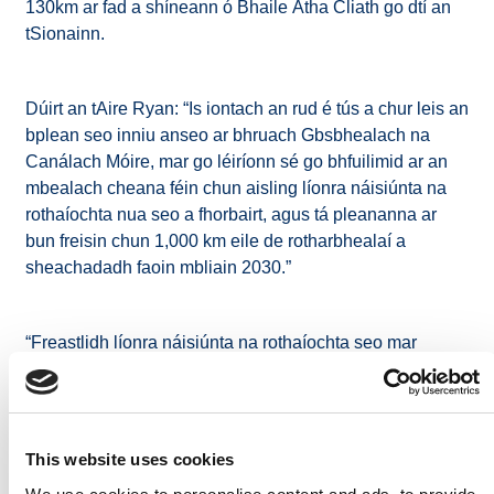
130km ar fad a shíneann ó Bhaile Átha Cliath go dtí an
tSionainn.
Dúirt an tAire Ryan: “Is iontach an rud é tús a chur leis an
bplean seo inniu anseo ar bhruach Gbsbhealach na
Canálach Móire, mar go léiríonn sé go bhfuilimid ar an
mbealach cheana féin chun aisling líonra náisiúnta na
rothaíochta nua seo a fhorbairt, agus tá pleananna ar
bun freisin chun 1,000 km eile de rotharbhealaí a
sheachadadh faoin mbliain 2030.”
“Freastlidh líonra náisiúnta na rothaíochta seo mar
chreat, ag nascadh bailte, cathracha agus cinn scríbe ar
fud na tíre le bonneagar leithscartha sábháilte na
rothaíochta nuair is féidir. Measaim go gcabhróidh sé seo
go mór leis an muinína spreagadh sa rothaíocht agus, dá
This website uses cookies
réir sin, go méadófar líon na dturas siúil agus na