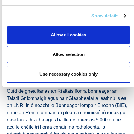
bhonneagar na rothaíochta eile é Glasbhealach na
Canálach Móire a áireofar mar phríomhchonair san LNR
Show details
nua. Cuirfear glasbhealaí breise pleanáilte agus
beartaithe os cionn 900 km san áireamh sa líonra chomh
Allow all cookies
maith. Soláthrófar an 2,200 km eile den LNR ar thaobh
bonneagar na mbóithre atá ann cheana féin, ag cinntiú
go mbeidh bonneagar rothaíochta scartha don chuid is
Allow selection
mó ón trácht, rud a ligfidh do rothaithe taisteal ina spás
féin amach ó fheithiclí bóthair agus le leibhéal níos airde
na sábháilteachta agus an chompord acu nuair is féidir.
Use necessary cookies only
Cuid de ghealltanas an Rialtais líonra bonneagar an
Taistil Gníomhaigh agus na nGlasbhealaí a leathnú is ea
an LNR. In éineacht le Bonneagar Iompair Éireann (BIÉ),
rinne an Roinn Iompair an plean a choimisiúnú ionas go
nascfaí cathracha agus bailte de bhreis is 5,000 duine
acu le chéile trí líonra conairí na rothaíochta. Is