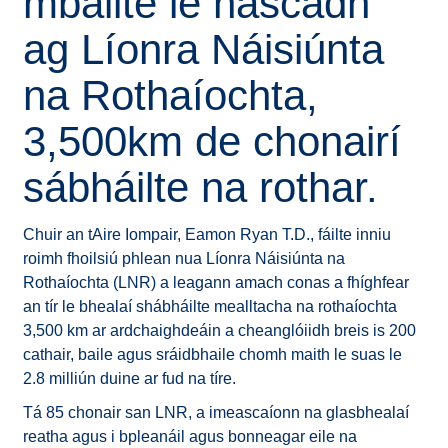
mbailte le nascadh
ag Líonra Náisiúnta
na Rothaíochta,
3,500km de chonairí
sábháilte na rothar.
Chuir an tAire Iompair, Eamon Ryan T.D., fáilte inniu
roimh fhoilsiú phlean nua Líonra Náisiúnta na
Rothaíochta (LNR) a leagann amach conas a fhíghfear
an tír le bhealaí shábháilte mealltacha na rothaíochta
3,500 km ar ardchaighdeáin a cheanglóiidh breis is 200
cathair, baile agus sráidbhaile chomh maith le suas le
2.8 milliún duine ar fud na tíre.
Tá 85 chonair san LNR, a imeascaíonn na glasbhealaí
reatha agus i bpleanáil agus bonneagar eile na