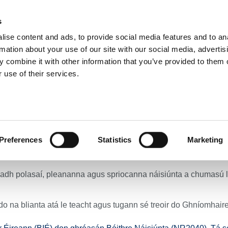
s
ise content and ads, to provide social media features and to an
E
NUACHT
BÓITHRE & DOLA
TAISTEAL GNÍOMHACH
IOMPA
rmation about your use of our site with our social media, advertis
 combine it with other information that you’ve provided to them o
 use of their services.
iúchán poiblí ar straitéis don ghréasán Bóithre Náisiúnta ar fud na hÉireann
airliúchán poiblí ar str
e Náisiúnta ar fud na hÉ
Preferences
Statistics
Marketing
aitéis fhadtéarmach maidir le pleanáil, oibriú agus cothabháil lí
adh polasaí, pleananna agus spriocanna náisiúnta a chumasú l
o na blianta atá le teacht agus tugann sé treoir do Ghníomhaire