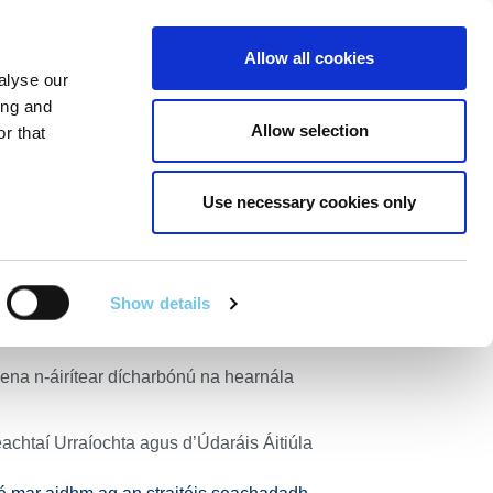
Linkedin
Twitter
Allow all cookies
alyse our
R POIBLÍ
SEIRBHÍSÍ EILE
EN
SEARCH
ing and
Allow selection
r that
Use necessary cookies only
aitéis don
ireann
Show details
onra na mBóithre Náisiúnta
ena n-áirítear dícharbónú na hearnála
achtaí Urraíochta agus d’Údaráis Áitiúla