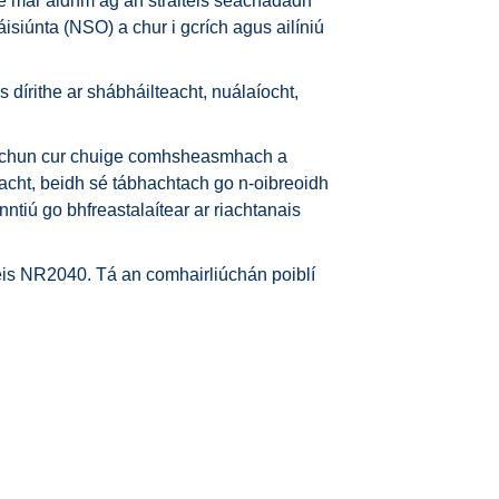
sé mar aidhm ag an straitéis seachadadh
siúnta (NSO) a chur i gcrích agus ailíniú
 dírithe ar shábháilteacht, nuálaíocht,
air chun cur chuige comhsheasmhach a
eacht, beidh sé tábhachtach go n-oibreoidh
tiú go bhfreastalaítear ar riachtanais
téis NR2040. Tá an comhairliúchán poiblí