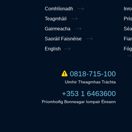
Comhlíonadh
Inr
Teagmháil
Prí
Gairmeacha
Sé
Saoráil Faisnéise
Fia
English
Fóg
0818-715-100
Uimhir Theagmhas Tráchta
+353 1 6463600
Príomhoifig Bonneagar Iompair Éireann
Linkedi
Twitter