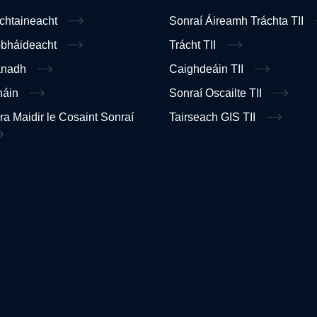
ochtaineacht
Sonraí Áireamh Tráchta TII
obháideacht
Trácht TII
anadh
Caighdeáin TII
náin
Sonraí Oscailte TII
ra Maidir le Cosaint Sonraí
Tairseach GIS TII
n