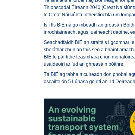
Tá straitéis á forbairt ag Bonneagar Iomp
Thionscadal Éireann 2040 (Creat Náisiúnta 
le Creat Náisiúnta Infheistíochta um Iompar i
Is í fís BIÉ ná go mbeadh an gréasán Bóithr
inrochtaineacht agus luaineacht daoine, ear
Seachadfaidh BIÉ an straitéis i gcomhar l
sholáthar chun an fhís seo a bhaint amach.
BIÉ le páirtithe leasmhara chun monatóire
úsáideoirí ar fud an ghréasáin bóithre.
Tá BIÉ ag tabhairt cuireadh don phobal agu
oscailte ón 5 Lúnasa go dtí an 14 Deirea