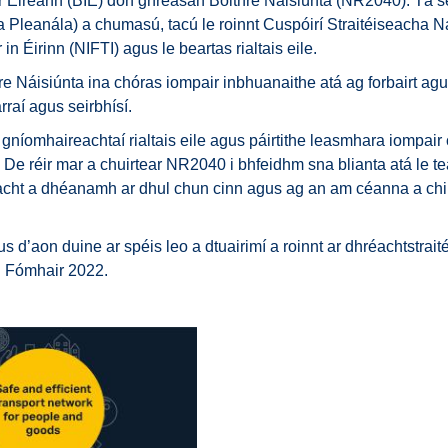
air Éireann (BIÉ) don ghréasán Bóithre Náisiúnta (NR2040). Tá 
Pleanála) a chumasú, tacú le roinnt Cuspóirí Straitéiseacha Nái
n Éirinn (NIFTI) agus le beartas rialtais eile.
e Náisiúnta ina chóras iompair inbhuanaithe atá ag forbairt agus
raí agus seirbhísí.
e gníomhaireachtaí rialtais eile agus páirtithe leasmhara iomp
 De réir mar a chuirtear NR2040 i bhfeidhm sna blianta atá le t
acht a dhéanamh ar dhul chun cinn agus ag an am céanna a chinn
s d’aon duine ar spéis leo a dtuairimí a roinnt ar dhréachtstrai
dh Fómhair 2022.