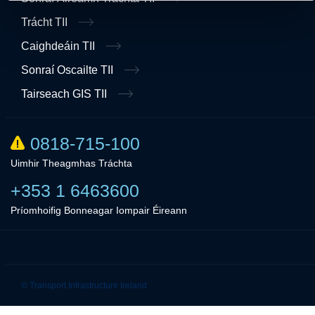
Trácht TII
Caighdeáin TII
Sonraí Oscailte TII
Tairseach GIS TII
0818-715-100
Uimhir Theagmhas Tráchta
+353 1 6463600
Príomhoifig Bonneagar Iompair Éireann
Linkedin
Twitter
© Transport Infrastructure Ireland