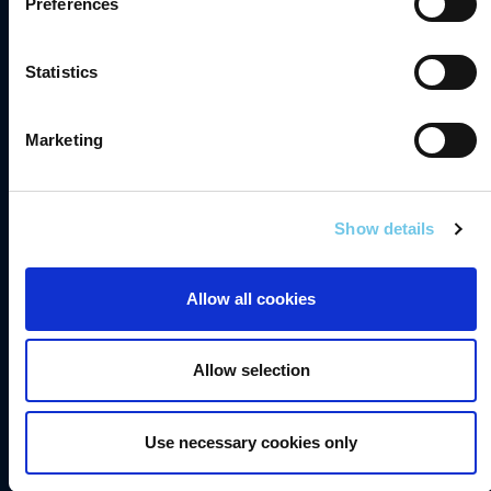
Preferences
Comhlíonadh
Statistics
Teagmháil
Gairmeacha
Marketing
Saoráil Faisnéise
English
Show details
Inrochtaineacht
Allow all cookies
Príobháideacht
Séanadh
Allow selection
Fianáin
Fógra Maidir le Cosaint Sonraí
Use necessary cookies only
Sonraí Áireamh Tráchta TII