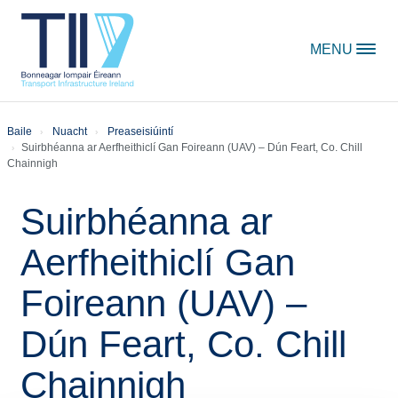
Skip to content
MENU
Baile
Nuacht
Preaseisiúintí
Suirbhéanna ar Aerfheithiclí Gan Foireann (UAV) – Dún Feart, Co. Chill
Chainnigh
Suirbhéanna ar
Aerfheithiclí Gan
Foireann (UAV) –
Dún Feart, Co. Chill
Chainnigh