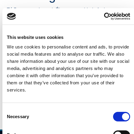
Tá Bonneagar Iompair Éireann ag tabhairt faoi
shuirbhéanna ar Aerfheithiclí Gan Foireann (UAV) feadh
an M9 i gceantar Dhún Feart, Co. Chill Chainnigh.
Tabharfar faoi na suirbhéanna le linn uaireanta oibre
This website uses cookies
agus ag brath ar an aimsir, agus tá sé beartaithe go
ndéanfar iad idir mí an Mhárta agus mí Bhealtaine 2025.
We use cookies to personalise content and ads, to provide
Beidh aitheantas ag oibritheoirí UAV BIÉ agus beifear
social media features and to analyse our traffic. We also
ábalta iad a aithint agus branda BIÉ ar a n-éadaí acu.
share information about your use of our site with our social
media, advertising and analytics partners who may
Is féidir go mbaileofar sonraí pearsanta an-teoranta trí
combine it with other information that you’ve provided to
thimpiste le linn na suirbhéanna, ach ní choinneofar iad.
them or that they’ve collected from your use of their
Próiseálann Bonneagar Iompair Éireann sonraí
services.
pearsanta i gcomhréir lena Fhógra Maidir le Cosaint
Sonraí atá ar fáil
anseo
.
Consent
Necessary
Selection