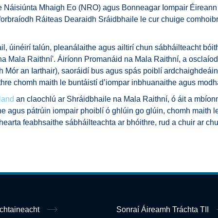
e Náisiúnta Mhaigh Eo (NRO) agus Bonneagar Iompair Éireann an
, forbraíodh Ráiteas Dearaidh Sráidbhaile le cur chuige comhoibr
 úinéirí talún, pleanálaithe agus ailtirí chun sábháilteacht bóit
 Mala Raithní'. Áiríonn Promanáid na Mala Raithní, a osclaíodh 
 Mór an Iarthair), saoráidí bus agus spás poiblí ardchaighdeái
ithre chomh maith le buntáistí d’iompar inbhuanaithe agus modha
land
an claochlú ar Shráidbhaile na Mala Raithní, ó áit a mbíonn
he agus pátrúin iompair phoiblí ó ghlúin go glúin, chomh maith 
bhearta feabhsaithe sábháilteachta ar bhóithre, rud a chuir ar 
ochtaineacht
Sonraí Áireamh Tráchta TII