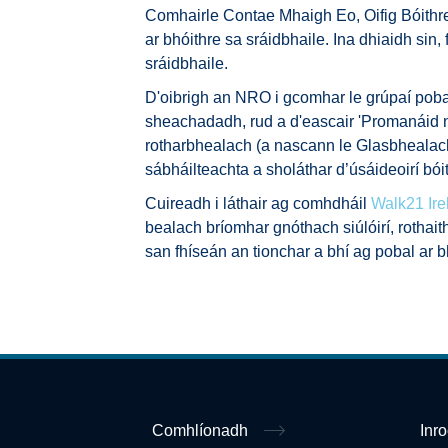
Comhairle Contae Mhaigh Eo, Oifig Bóithr
ar bhóithre sa sráidbhaile. Ina dhiaidh sin
sráidbhaile.
D'oibrigh an NRO i gcomhar le grúpaí pobail,
sheachadadh, rud a d'eascair 'Promanáid na
rotharbhealach (a nascann le Glasbhealach
sábháilteachta a sholáthar d’úsáideoirí bó
Cuireadh i láthair ag comhdháil
Walk21 Ire
bealach bríomhar gnóthach siúlóirí, rothait
san fhíseán an tionchar a bhí ag pobal ar 
Comhlíonadh
Inr