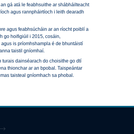
 gá atá le feabhsuithe ar shábháilteacht
íoch agus rannpháirtíoch i leith dearadh
hre agus feabhsúcháin ar an ríocht poiblí a
go hoifigiúil i 2015, cosáin,
n agus is príomhshampla é de bhuntáistí
nna taistil gníomhaí.
 turais dainséarach do choisithe go dtí
lena thionchar ar an bpobal. Taispeántar
chumas taisteal gníomhach sa phobal.