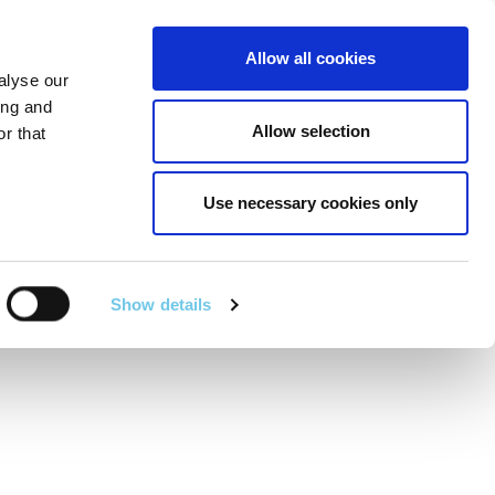
Linkedin
Twitter
Allow all cookies
alyse our
R POIBLÍ
SEIRBHÍSÍ EILE
EN
SEARCH
ing and
Allow selection
r that
Use necessary cookies only
Mala Raithní
Show details