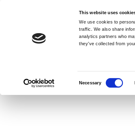
Skip to content
This website uses cookie
We use cookies to personal
MAIDIR LINN
traffic. We also share info
analytics partners who may
they’ve collected from your
Baile
Nuacht
Preaseisiúintí
Walk21 Ireland Clao
Walk21 Ireland 
Consent
Necessary
Selection