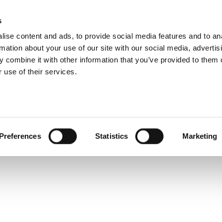
s
ise content and ads, to provide social media features and to an
E
NUACHT
BÓITHRE & DOLA
TAISTEAL GNÍOMHACH
IOMPA
rmation about your use of our site with our social media, advertis
 combine it with other information that you’ve provided to them o
 use of their services.
chlú Sráidbhaile na Mala Raithní
Claochlú Sráidbhaile na 
Preferences
Statistics
Marketing