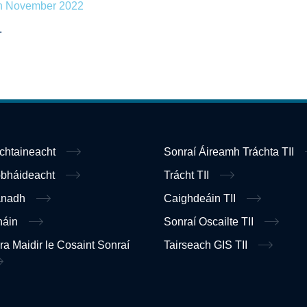
th November 2022
.
ochtaineacht
Sonraí Áireamh Tráchta TII
obháideacht
Trácht TII
anadh
Caighdeáin TII
náin
Sonraí Oscailte TII
ra Maidir le Cosaint Sonraí
Tairseach GIS TII