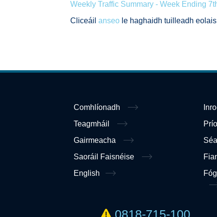
Weekly Traffic Summary - Week Ending 7
Cliceáil
anseo
le haghaidh tuilleadh eolais
Comhlíonadh
Inr
Teagmháil
Prí
Gairmeacha
Sé
Saoráil Faisnéise
Fia
English
Fóg
0818-715-100