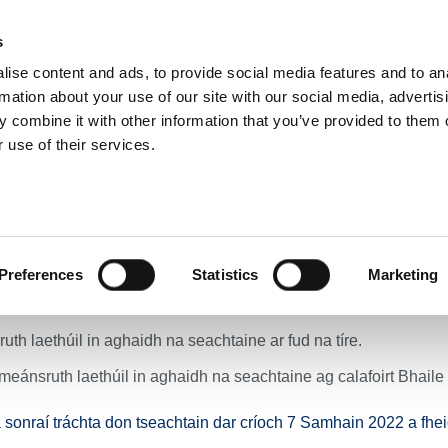
s
ise content and ads, to provide social media features and to an
E
NUACHT
BÓITHRE & DOLA
TAISTEAL GNÍOMHACH
IOMPA
rmation about your use of our site with our social media, advertis
 combine it with other information that you’ve provided to them o
 use of their services.
 Seachtainiúil Ar Fud Ghréasán Náisiúnta Bóithre BIÉ – Seachtain dar Críoch 7 S
ácht Seachtainiúil Ar F
re BIÉ – Seachtain dar 
Preferences
Statistics
Marketing
chta fadtéarmacha. Áirítear leis an achoimre:
th laethúil in aghaidh na seachtaine ar fud na tíre.
eánsruth laethúil in aghaidh na seachtaine ag calafoirt Bhaile
na sonraí tráchta don tseachtain dar críoch 7 Samhain 2022 a fhei