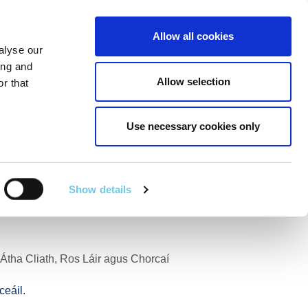
Linkedin
Twitter
Allow all cookies
alyse our
R POIBLÍ
SEIRBHÍSÍ EILE
EN
SEARCH
ing and
Allow selection
r that
amhain
Use necessary cookies only
ud Ghréasán
Críoch 7 Samhain
Show details
 Átha Cliath, Ros Láir agus Chorcaí
ceáil.