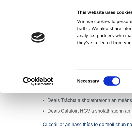
Skip to content
This website uses cookie
We use cookies to personal
MAIDIR LINN
traffic. We also share info
analytics partners who may
they’ve collected from your
Baile
Nuacht
Preaseisiúintí
Achoimre ar Thrácht
Achoimre ar Thr
Náisiúnta Bóith
Consent
Necessary
Selection
Seo léargas seachtainiúil ar threochtaí trá
Deais Tráchta a sholáthraíonn an meánsru
Deais Calafoirt HGV a sholáthraíonn an m
Cliceáil ar an nasc thíos le do thoil chun 