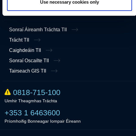
Use necessary cookies only
Fógra Maidir le Cosaint Sonraí
Sonraí Áireamh Tráchta TII
Trácht TII
Caighdeáin TII
Sonraí Oscailte TII
Tairseach GIS TII
0818-715-100
Uimhir Theagmhas Tráchta
+353 1 6463600
Príomhoifig Bonneagar Iompair Éireann