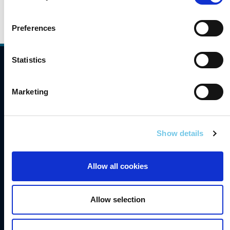
Preferences
Statistics
Comhlíonadh
Teagmháil
Marketing
Gairmeacha
Saoráil Faisnéise
Show details
English
Allow all cookies
Inrochtaineacht
Príobháideacht
Allow selection
Séanadh
Fianáin