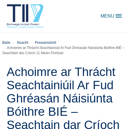
Skip to content
MENU
Baile
Nuacht
Preaseisiúintí
Achoimre ar Thrácht Seachtainiúil Ar Fud Ghréasán Náisiúnta Bóithre BIÉ –
Seachtain dar Críoch 11 Meán Fómhair
Achoimre ar Thrácht
Seachtainiúil Ar Fud
Ghréasán Náisiúnta
Bóithre BIÉ –
Seachtain dar Críoch