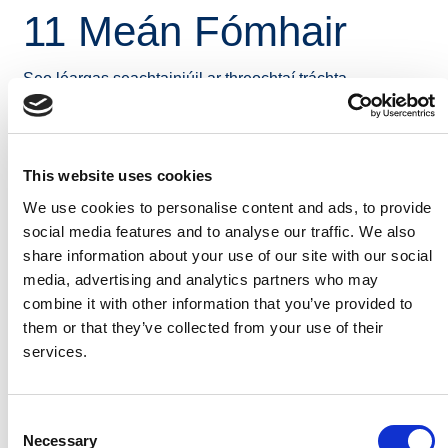
11 Meán Fómhair
Seo léargas seachtainiúil ar threochtaí tráchta
fadtéarmacha. Áirítear leis an achoimre:
Deais Tráchta a sholáthraíonn an meánsruth laethúil in
aghaidh na seachtaine ar fud na tíre.
This website uses cookies
Deais Calafoirt HGV a sholáthraíonn an meánsruth
We use cookies to personalise content and ads, to provide
laethúil in aghaidh na seachtaine ag calafoirt Bhaile
social media features and to analyse our traffic. We also
Átha Cliath, Ros Láir agus Chorcaí
share information about your use of our site with our social
media, advertising and analytics partners who may
Cliceáil ar an nasc thíos le do thoil chun na sonraí
combine it with other information that you’ve provided to
tráchta don tseachtain dar críoch 11 Meán Fómhair 2022
them or that they’ve collected from your use of their
a fheiceáil.
services.
Weekly Traffic Summary - Week Ending 11th September
2022
Consent
Cliceáil
anseo
le haghaidh tuilleadh eolais.
Necessary
Selection