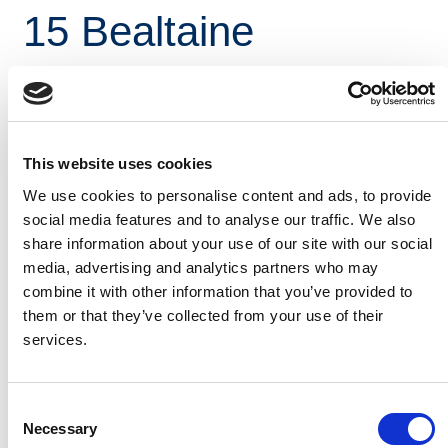
15 Bealtaine
Seo léargas seachtainiúil ar threochtaí tráchta
fadtéarmacha. Áirítear leis an achoimre:
Deais Tráchta a sholáthraíonn an meánsruth laethúil in
aghaidh na seachtaine ar fud na tíre.
This website uses cookies
We use cookies to personalise content and ads, to provide
Deais Calafoirt HGV a sholáthraíonn an meánsruth
social media features and to analyse our traffic. We also
laethúil in aghaidh na seachtaine ag calafoirt Bhaile
share information about your use of our site with our social
Átha Cliath, Ros Láir agus Chorcaí
media, advertising and analytics partners who may
Cliceáil ar an nasc thíos le do thoil chun na sonraí
combine it with other information that you’ve provided to
tráchta don tseachtain dar críoch 15 Bealtaine 2022 a
them or that they’ve collected from your use of their
fheiceáil.
services.
Weekly Traffic Summary - Week Ending 15th May
Cliceáil
anseo
le haghaidh tuilleadh eolais.
Consent
Necessary
Selection