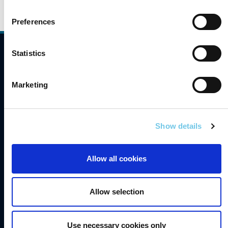
Preferences
Statistics
Comhlíonadh
Teagmháil
Marketing
Gairmeacha
Saoráil Faisnéise
Show details
English
Allow all cookies
Inrochtaineacht
Príobháideacht
Allow selection
Séanadh
Fianáin
Use necessary cookies only