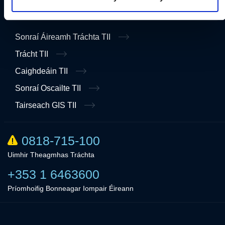
Fógra Maidir le Cosaint Sonraí
Sonraí Áireamh Tráchta TII
Trácht TII
Caighdeáin TII
Sonraí Oscailte TII
Tairseach GIS TII
0818-715-100
Uimhir Theagmhas Tráchta
+353 1 6463600
Príomhoifig Bonneagar Iompair Éireann
Linkedin
Twitter