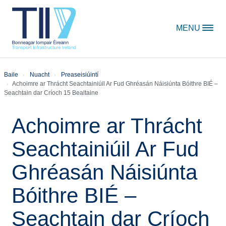
Skip to content
MENU
Baile
Nuacht
Preaseisiúintí
Achoimre ar Thrácht Seachtainiúil Ar Fud Ghréasán Náisiúnta Bóithre BIÉ –
Seachtain dar Críoch 15 Bealtaine
Achoimre ar Thrácht
Seachtainiúil Ar Fud
Ghréasán Náisiúnta
Bóithre BIÉ –
Seachtain dar Críoch