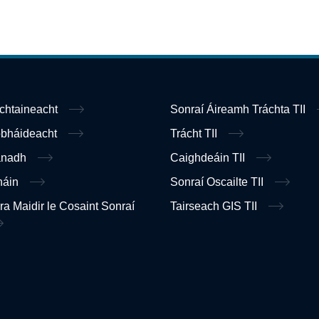
ochtaineacht
Sonraí Áireamh Tráchta TII
obháideacht
Trácht TII
anadh
Caighdeáin TII
náin
Sonraí Oscailte TII
ra Maidir le Cosaint Sonraí
Tairseach GIS TII