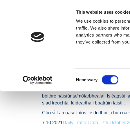
Skip to content
This website uses cookie
We use cookies to personal
MAIDIR LINN
traffic. We also share info
analytics partners who may
they’ve collected from your
Baile
Nuacht
Preaseisiúintí
Leibhéil Trácht Glu
Leibhéil Trácht 
Bóithre Náisiún
Consent
Necessary
Selection
Léargas laethúil é seo ar thrácht gluaiste
bóithre náisiúnta/mótarbhealaí. Is éagsúil 
siad treochtaí féideartha i bpatrúin taistil.
Cliceáil an nasc thíos, le do thoil, chun n
7.10.2021
Daily Traffic Data - 7th October 