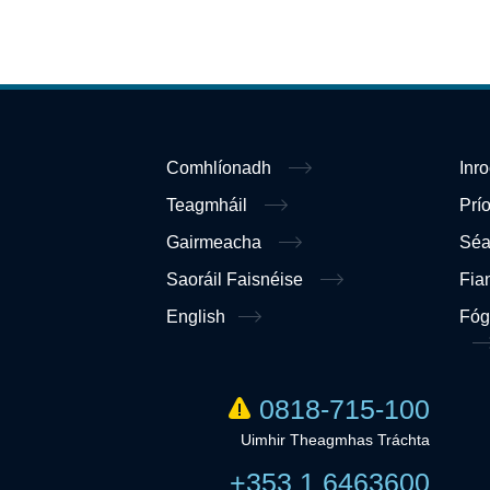
Comhlíonadh
Inr
Teagmháil
Prí
Gairmeacha
Sé
Saoráil Faisnéise
Fia
English
Fóg
0818-715-100
Uimhir Theagmhas Tráchta
+353 1 6463600