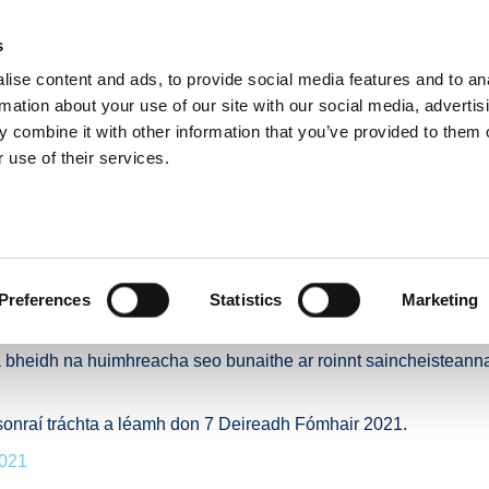
s
ise content and ads, to provide social media features and to an
E
NUACHT
BÓITHRE & DOLA
TAISTEAL GNÍOMHACH
IOMPA
rmation about your use of our site with our social media, advertis
 combine it with other information that you’ve provided to them o
 use of their services.
aisteán Laethúla ar fud Ghréasán Bóithre Náisiúnta BIÉ - an 7 Deireadh Fómhair 2
Gluaisteán Laethúla ar 
ta BIÉ - an 7 Deireadh 
Preferences
Statistics
Marketing
án i rith na mbuaicuaireanta taistil ó 7:00AM go 10:00AM i measc
a bheidh na huimhreacha seo bunaithe ar roinnt saincheisteanna 
a sonraí tráchta a léamh don 7 Deireadh Fómhair 2021.
2021