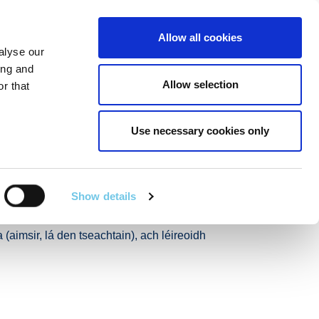
Linkedin
Twitter
Allow all cookies
alyse our
R POIBLÍ
SEIRBHÍSÍ EILE
EN
SEARCH
ing and
Allow selection
r that
021
Use necessary cookies only
fud Ghréasán
Fómhair 2021
Show details
 láithreacha sainaitheanta ar an ngréasán
(aimsir, lá den tseachtain), ach léireoidh