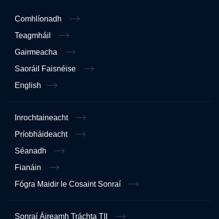
Comhlíonadh
Teagmháil
Gairmeacha
Saoráil Faisnéise
English
Inrochtaineacht
Príobháideacht
Séanadh
Fianáin
Fógra Maidir le Cosaint Sonraí
Sonraí Áireamh Tráchta TII