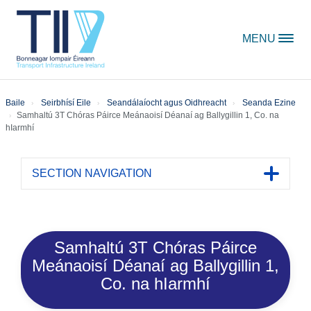
Skip to content
MENU
Baile
Seirbhísí Eile
Seandálaíocht agus Oidhreacht
Seanda Ezine
Samhaltú 3T Chóras Páirce Meánaoisí Déanaí ag Ballygillin 1, Co. na
hIarmhí
SECTION NAVIGATION
Toggle 
Samhaltú 3T Chóras Páirce
Meánaoisí Déanaí ag Ballygillin 1,
Co. na hIarmhí