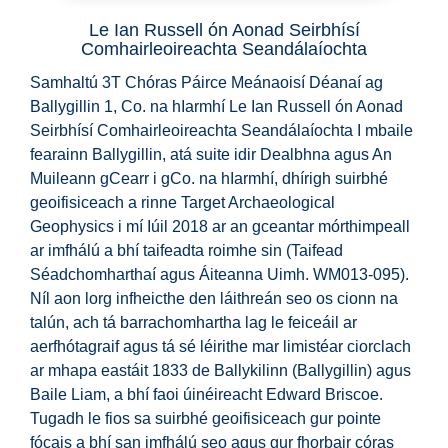
Le Ian Russell ón Aonad Seirbhísí
Comhairleoireachta Seandálaíochta
Samhaltú 3T Chóras Páirce Meánaoisí Déanaí ag
Ballygillin 1, Co. na hIarmhí Le Ian Russell ón Aonad
Seirbhísí Comhairleoireachta Seandálaíochta I mbaile
fearainn Ballygillin, atá suite idir Dealbhna agus An
Muileann gCearr i gCo. na hIarmhí, dhírigh suirbhé
geoifisiceach a rinne Target Archaeological
Geophysics i mí Iúil 2018 ar an gceantar mórthimpeall
ar imfhálú a bhí taifeadta roimhe sin (Taifead
Séadchomharthaí agus Áiteanna Uimh. WM013-095).
Níl aon lorg infheicthe den láithreán seo os cionn na
talún, ach tá barrachomhartha lag le feiceáil ar
aerfhótagraif agus tá sé léirithe mar limistéar ciorclach
ar mhapa eastáit 1833 de Ballykilinn (Ballygillin) agus
Baile Liam, a bhí faoi úinéireacht Edward Briscoe.
Tugadh le fios sa suirbhé geoifisiceach gur pointe
fócais a bhí san imfhálú seo agus gur fhorbair córas