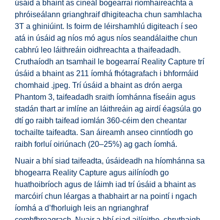
úsáid a bhaint as cineál bogearraí ríomhaireachta a
phróiseálann grianghraif dhigiteacha chun samhlacha
3T a ghiniúint. Is foirm de léirshamhlú digiteach í seo
atá in úsáid ag níos mó agus níos seandálaithe chun
cabhrú leo láithreáin oidhreachta a thaifeadadh.
Cruthaíodh an tsamhail le bogearraí Reality Capture trí
úsáid a bhaint as 211 íomhá fhótagrafach i bhformáid
chomhaid .jpeg. Trí úsáid a bhaint as drón aerga
Phantom 3, taifeadadh sraith íomhánna físeáin agus
stadán thart ar imlíne an láithreáin ag airdí éagsúla go
dtí go raibh taifead iomlán 360-céim den cheantar
tochailte taifeadta. San áireamh anseo cinntíodh go
raibh forluí oiriúnach (20–25%) ag gach íomhá.
Nuair a bhí siad taifeadta, úsáideadh na híomhánna sa
bhogearra Reality Capture agus ailíníodh go
huathoibríoch agus de láimh iad trí úsáid a bhaint as
marcóirí chun léargas a thabhairt ar na pointí i ngach
íomhá a d’fhorluigh leis an ngrianghraf
comhfhreagrach. Nuair a bhí siad ailínithe, chruthaigh