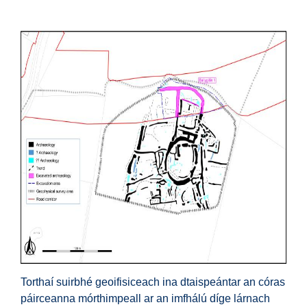
Torthaí suirbhé geoifisiceach ina dtaispeántar an córas
páirceanna mórthimpeall ar an imfhálú díge lárnach