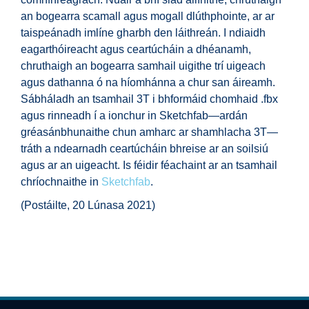
an bogearra scamall agus mogall dlúthphointe, ar ar
taispeánadh imlíne gharbh den láithreán. I ndiaidh
eagarthóireacht agus ceartúcháin a dhéanamh,
chruthaigh an bogearra samhail uigithe trí uigeach
agus dathanna ó na híomhánna a chur san áireamh.
Sábháladh an tsamhail 3T i bhformáid chomhaid .fbx
agus rinneadh í a ionchur in Sketchfab—ardán
gréasánbhunaithe chun amharc ar shamhlacha 3T—
tráth a ndearnadh ceartúcháin bhreise ar an soilsiú
agus ar an uigeacht. Is féidir féachaint ar an tsamhail
chríochnaithe in
Sketchfab
.
(Postáilte, 20 Lúnasa 2021)