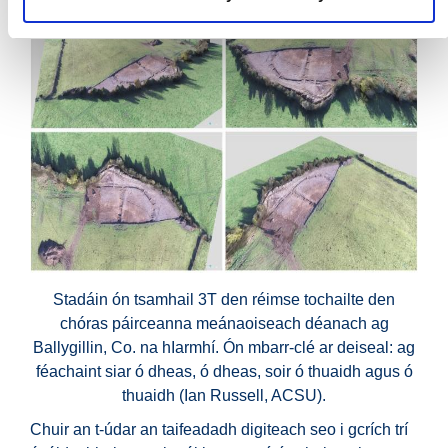
Stadáin ón tsamhail 3T den réimse tochailte den
chóras páirceanna meánaoiseach déanach ag
Ballygillin, Co. na hIarmhí. Ón mbarr-clé ar deiseal: ag
féachaint siar ó dheas, ó dheas, soir ó thuaidh agus ó
thuaidh (Ian Russell, ACSU).
Chuir an t-údar an taifeadadh digiteach seo i gcrích trí