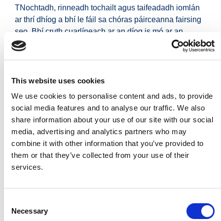
TNochtadh, rinneadh tochailt agus taifeadadh iomlán
ar thrí dhíog a bhí le fáil sa chóras páirceanna fairsing
seo. Bhí cruth cuarlíneach ar an díog is mó ar an
bplean agus ba chosúil gurb ionann é agus an chuid
thoir agus thuaidh d’imfhálú ainmhithe nó barr. Buailte
leis sin bhí díog thuaidh– theas, cuid de rannán
inmheánach laistigh den imfhálú páirce seo seans.
This website uses cookies
Shín an tríú díog thiar thuaidh agus thoir theas agus
We use cookies to personalise content and ads, to provide
cuid de theorainn pháirce inmheánach a bhí ann
social media features and to analyse our traffic. We also
freisin. Sna díoga seo fuarthas gualach, síolta
share information about your use of our site with our social
gualaithe, bloghanna de chnámha ainmhithe, déantáin
media, advertising and analytics partners who may
mhiotail anseo is ansiúd agus roinnt sligí potaireachta
combine it with other information that you’ve provided to
meánaoiseacha. Bunaithe ar na cineálacha
them or that they’ve collected from your use of their
potaireachta a aimsíodh agus ar dháta radacarbóin a
services.
bhí luaite le fiacail eallaigh, gach seans gur leis an 13ú
–14ú haois a bhain an coimpléacs seo.
Consent
Chomh maith leis sin, bhí tiníl chun gránach a thriomú
Necessary
Selection
tógtha ag íochtar na díge cuarlíní. Seans gur