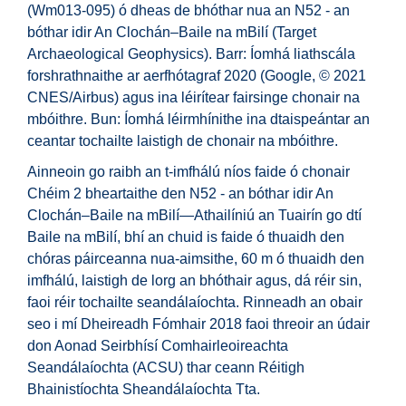
(Wm013-095) ó dheas de bhóthar nua an N52 - an
bóthar idir An Clochán–Baile na mBilí (Target
Archaeological Geophysics). Barr: Íomhá liathscála
forshrathnaithe ar aerfhótagraf 2020 (Google, © 2021
CNES/Airbus) agus ina léirítear fairsinge chonair na
mbóithre. Bun: Íomhá léirmhínithe ina dtaispeántar an
ceantar tochailte laistigh de chonair na mbóithre.
Ainneoin go raibh an t-imfhálú níos faide ó chonair
Chéim 2 bheartaithe den N52 - an bóthar idir An
Clochán–Baile na mBilí—Athailíniú an Tuairín go dtí
Baile na mBilí, bhí an chuid is faide ó thuaidh den
chóras páirceanna nua-aimsithe, 60 m ó thuaidh den
imfhálú, laistigh de lorg an bhóthair agus, dá réir sin,
faoi réir tochailte seandálaíochta. Rinneadh an obair
seo i mí Dheireadh Fómhair 2018 faoi threoir an údair
don Aonad Seirbhísí Comhairleoireachta
Seandálaíochta (ACSU) thar ceann Réitigh
Bhainistíochta Sheandálaíochta Tta.