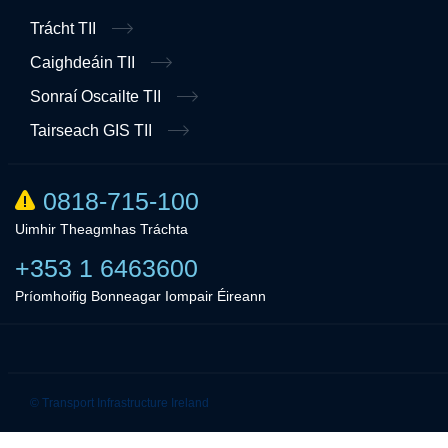
Trácht TII
Caighdeáin TII
Sonraí Oscailte TII
Tairseach GIS TII
0818-715-100
Uimhir Theagmhas Tráchta
+353 1 6463600
Príomhoifig Bonneagar Iompair Éireann
Linkedin
Twitter
© Transport Infrastructure Ireland