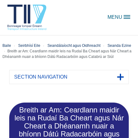
Skip to content
MENU
Baile
Seirbhísí Eile
Seandálaíocht agus Oidhreacht
Seanda Ezine
Breith ar Am: Ceardlann maidir leis na Rudaí Ba Cheart agus Nár Cheart a
Dhéanamh nuair a bhíonn Dátú Radacarbóin agus Calabrú ar Siúl
SECTION NAVIGATION
Toggle 
Breith ar Am: Ceardlann maidir
leis na Rudaí Ba Cheart agus Nár
Cheart a Dhéanamh nuair a
bhíonn Dátú Radacarbóin agus