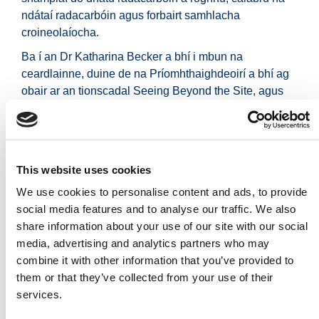
ndátaí radacarbóin agus forbairt samhlacha
croineolaíocha.
Ba í an Dr Katharina Becker a bhí i mbun na
ceardlainne, duine de na Príomhthaighdeoirí a bhí ag
obair ar an tionscadal Seeing Beyond the Site, agus
an Dr Derek Hamilton, seandálaí a bhí ag obair i
saotharlann dátaithe radacarbóin SUERC, Ollscoil
Ghlaschú. Taifeadadh an cur i láthair a rinne Katharina
agus Derek agus tá siad ar fáil ar
chainéal YouTube
This website uses cookies
TII
.
We use cookies to personalise content and ads, to provide
Ba mhaith le TII buíochas a ghabháil le AMS agus lena
social media features and to analyse our traffic. We also
bhaill foirne, Comhairle Contae Chiarraí agus foireann
share information about your use of our site with our social
an tionscadail Seeing Beyond the Site as páirt a
media, advertising and analytics partners who may
ghlacadh sa tionscnamh seo agus as scaipeadh níos
combine it with other information that you’ve provided to
leithne ábhar na ceardlainne seo a chumasú.
them or that they’ve collected from your use of their
(Postáilte, 21 Aibreán 2020)
services.