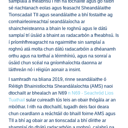
samplála a fheabhsú i rith na tochailte agus go raibh
sé riachtanach eolas agus feasacht Sheandálaithe
Tionscadail TII agus seandálaithe a bhí fostaithe ag
comhairleoireachtaí seandálaíocha ar
shaincheisteanna a bhain le roghnú agus le dátú
samplaí trí úsáid a bhaint as radacarbón a fheabhsú. Is
í príomhfhreagracht na ngairmithe sin samplaí a
roghnú atá molta chun dátú radacarbóin a dhéanamh
orthu agus na torthaí a léirmhíniú, agus na sonraí a
úsáid chun scéal na gníomhaíochta daonna ar
láithreán nó i réigiún aonair a insint.
I samhradh na bliana 2019, rinne seandálaithe ó
Réitigh Bhainistíochta Sheandálaíochta (AMS) naoi
dtochailt ar bhealach an N69
n N69 - Seachród Lios
Tuathail
sular cuireadh tús leis an obair thógála ar an
mbóthar. I rith na dtochailtí, tugadh deis faoi deara
chun ceardlann a reáchtáil do bhaill foirne AMS agus
TII a bhí ag obair ar an tionscadal a bhí dírithe ar
shamplaí do dhátú radacarbóin a roghnú, calabrú na