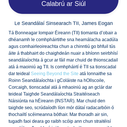
Calabrú ar Siúl
Le Seandálaí Sinsearach TII, James Eogan
Tá Bonneagar Iompair Éireann (TII) tiomanta d’obair a
dhéanamh le comhpháirtithe sna hearnálacha acadúla
agus comhairleoireachta chun a chinntiú go bhfuil tús
áite á thabhairt do chaighdeán nuair a bhíonn seirbhísí
seandálaíochta á gcur ar fáil mar chuid de thionscadail
atá á maoiniú ag TII. Is comhpháirtí é TII sa tionscadal
dar teideal
Seeing Beyond the Site
atá lonnaithe sa
Roinn Seandálaíochta i gColáiste na hOllscoile,
Corcaigh, tionscadal atá á mhaoiniú ag an gclár dar
teideal Taighde Seandálaíochta Straitéiseach
Náisiúnta na hÉireann (INSTAR). Mar chuid den
taighde seo, scrúdaíodh líon mór dátaí radacarbóin ó
thochailtí scéimeanna bóthair. Mar thoradh air sin,
tugadh faoi deara go raibh scóip ann chun straitéisí